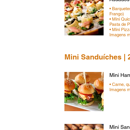
• Barquete
Frango)
• Mini Qui
Pasta de P
• Mini Piz
Imagens me
Mini Sanduíches | 
Mini Ha
• Carne, q
Imagens me
Mini San