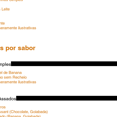
 Leite
ante
ramente ilustrativas
s por sabor
imples
tel de Banana
nho sem Recheio
 Assados
rros
issant (Chocolate, Goiabada)
hado (Banana, Goiabada).