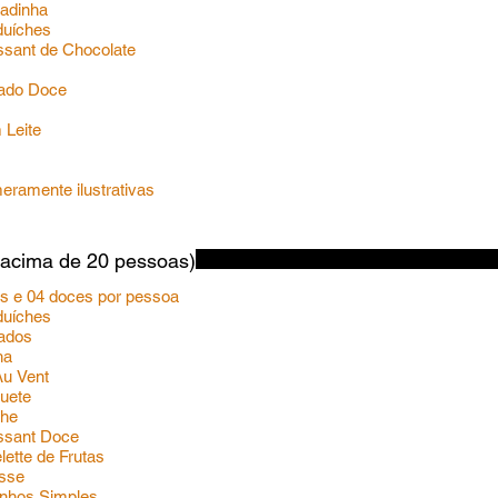
padinha
nduíches
issant de Chocolate
o
lhado Doce
 Leite
ramente ilustrativas
(acima de 20 pessoas)
os e 04 doces por pessoa
nduíches
hados
iha
 Au Vent
quete
che
issant Doce
elette de Frutas
usse
inhos Simples