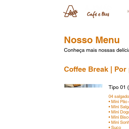
Nosso Menu
Conheça mais nossas delíci
Coffee Break | Por
Tipo 01 
04 salgad
• Mini Pão
• Mini Sal
• Mini Do
• Mini Bis
• Mini So
• Suco