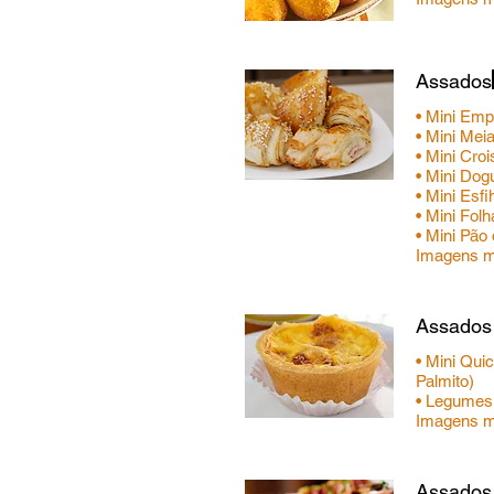
Assados
• Mini Emp
• Mini Mei
• Mini Cro
• Mini Do
• Mini Esf
• Mini Fol
• Mini Pão
Assados 
• Mini Qu
Palmito)
• Legumes 
Imagens me
Assados 