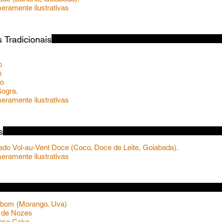
 Tradicionais
o
o
ho
Sogra.
ramente ilustrativas
s
hado Vol-au-Vent Doce (Coco, Doce de Leite, Goiabada).
ramente ilustrativas
mbom (Morango, Uva)
 de Nozes
eese Cake