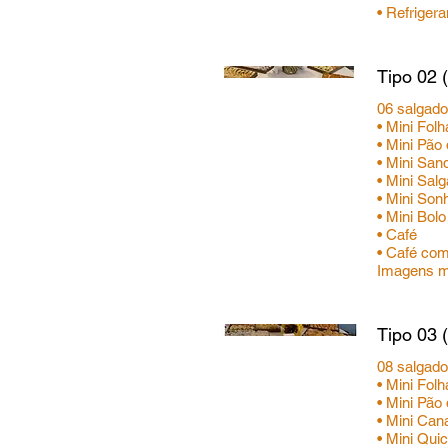
• Refrigera
Tipo 02 
06 salgad
• Mini Fol
• Mini Pão
• Mini Sa
• Mini Sal
• Mini So
• Mini Bol
• Café
• Café com
Imagens me
Tipo 03 
08 salgad
• Mini Fol
• Mini Pão
• Mini Ca
• Mini Qui