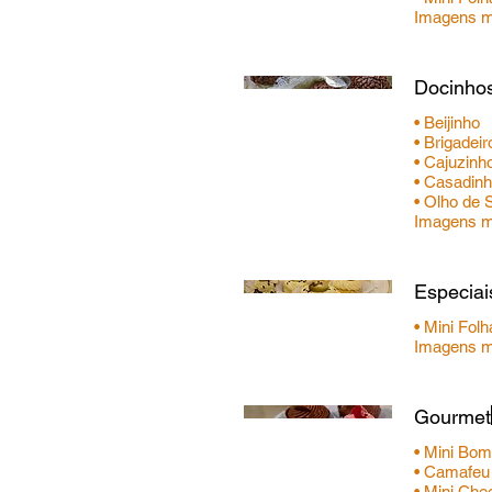
Docinhos
• Beijinho
• Brigadeir
• Cajuzinh
• Casadin
• Olho de 
Imagens me
Especiai
• Mini Fol
Imagens me
Gourmet
• Mini Bo
• Camafeu
• Mini Ch