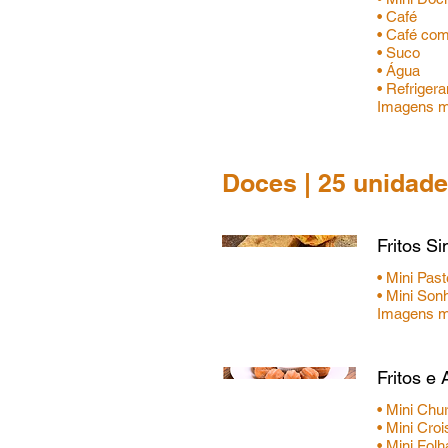
• Café
• Café com
• Suco
• Água
• Refriger
Imagens me
Doces | 25 unidade
Fritos S
• Mini Pas
• Mini So
Fritos e
• Mini Chu
• Mini Cro
• Mini Fol