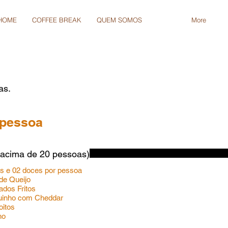
HOME
COFFEE BREAK
QUEM SOMOS
MENU
More
as.
 pessoa
(acima de 20 pessoas)
os e 02 doces por pessoa
 de Queijo
gados Fritos
guinho com Cheddar
coitos
nho