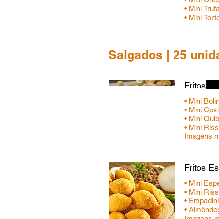
• Mini Tru
• Mini Tor
Salgados | 25 unid
Fritos
• Mini Bol
• Mini Cox
• Mini Qui
• Mini Ris
Fritos Es
• Mini Esp
• Mini Ris
• Empadin
• Almônde