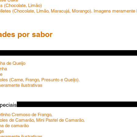
fas (Chocolate, Limão)
telletes (Chocolate, Limão, Maracujá, Morango). Imagens meramente i
ades por sabor
inha de Queijo
inha
be
soles (Carne, Frango, Presunto e Queijo).
peciais
etinho Cremoso de Frango,
soles de Camarão, Mini Pastel de Camarão.
ha de camarão
ga