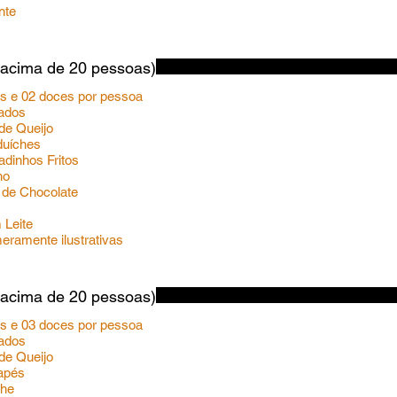
nte
(acima de 20 pessoas)
os e 02 doces por pessoa
hados
 de Queijo
nduíches
gadinhos Fritos
nho
o de Chocolate
 Leite
ramente ilustrativas
(acima de 20 pessoas)
os e 03 doces por pessoa
hados
 de Queijo
napés
che