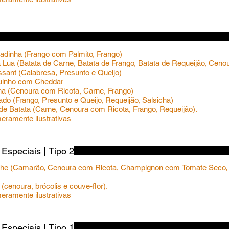
adinha (Frango com Palmito, Frango)
a Lua (Batata de Carne, Batata de Frango, Batata de Requeijão, Cen
issant (Calabresa, Presunto e Queijo)
guinho com Cheddar
iha (Cenoura com Ricota, Carne, Frango)
hado (Frango, Presunto e Queijo, Requeijão, Salsicha)
 de Batata (Carne, Cenoura com Ricota, Frango, Requeijão).
Especiais | Tipo 2
iche (Camarão, Cenoura com Ricota, Champignon com Tomate Seco,
(cenoura, brócolis e couve-flor).
ramente ilustrativas
Especiais | Tipo 1